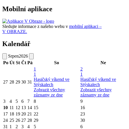
Mobilní aplikace
Sledujte informace z našeho webu v
mobilní aplikaci –
V OBRAZE.
Kalendář
Srpen
2026
Po
Út
St
Čt
Pá
So
Ne
1
2
1
1
Hasičský víkend ve
Hasičský víkend ve
27
28
29
30
31
Stýskalech
Stýskalech
Zobrazit všechny
Zobrazit všechny
záznamy ze dne
záznamy ze dne
3
4
5
6
7
8
9
10
11
12
13
14
15
16
17
18
19
20
21
22
23
24
25
26
27
28
29
30
31
1
2
3
4
5
6