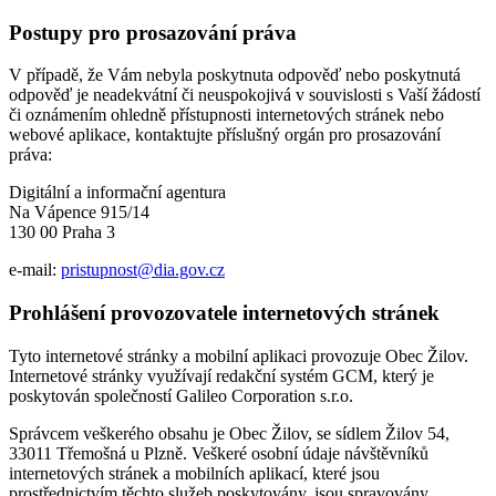
Postupy pro prosazování práva
V případě, že Vám nebyla poskytnuta odpověď nebo poskytnutá
odpověď je neadekvátní či neuspokojivá v souvislosti s Vaší žádostí
či oznámením ohledně přístupnosti internetových stránek nebo
webové aplikace, kontaktujte příslušný orgán pro prosazování
práva:
Digitální a informační agentura
Na Vápence 915/14
130 00 Praha 3
e-mail:
pristupnost@dia.gov.cz
Prohlášení provozovatele internetových stránek
Tyto internetové stránky a mobilní aplikaci provozuje Obec Žilov.
Internetové stránky využívají redakční systém GCM, který je
poskytován společností Galileo Corporation s.r.o.
Správcem veškerého obsahu je Obec Žilov, se sídlem Žilov 54,
33011 Třemošná u Plzně. Veškeré osobní údaje návštěvníků
internetových stránek a mobilních aplikací, které jsou
prostřednictvím těchto služeb poskytovány, jsou spravovány