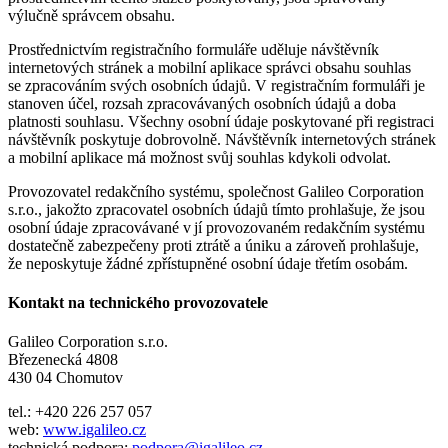
výlučně správcem obsahu.
Prostřednictvím registračního formuláře uděluje návštěvník
internetových stránek a mobilní aplikace správci obsahu souhlas
se zpracováním svých osobních údajů. V registračním formuláři je
stanoven účel, rozsah zpracovávaných osobních údajů a doba
platnosti souhlasu. Všechny osobní údaje poskytované při registraci
návštěvník poskytuje dobrovolně. Návštěvník internetových stránek
a mobilní aplikace má možnost svůj souhlas kdykoli odvolat.
Provozovatel redakčního systému, společnost Galileo Corporation
s.r.o., jakožto zpracovatel osobních údajů tímto prohlašuje, že jsou
osobní údaje zpracovávané v jí provozovaném redakčním systému
dostatečně zabezpečeny proti ztrátě a úniku a zároveň prohlašuje,
že neposkytuje žádné zpřístupněné osobní údaje třetím osobám.
Kontakt na technického provozovatele
Galileo Corporation s.r.o.
Březenecká 4808
430 04 Chomutov
tel.: +420 226 257 057
web:
www.igalileo.cz
technická podpora:
podpora@igalileo.cz