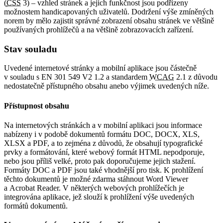
(
CSS
3) – vzhled stránek a jejich funkčnost jsou podřízeny
možnostem handicapovaných uživatelů. Dodržení výše zmíněných
norem by mělo zajistit správné zobrazení obsahu stránek ve většině
používaných prohlížečů a na většině zobrazovacích zařízení.
Stav souladu
Uvedené internetové stránky a mobilní aplikace jsou částečně
v souladu s EN 301 549 V2 1.2 a standardem
WCAG
2.1 z důvodu
nedostatečně přístupného obsahu anebo výjimek uvedených níže.
Přístupnost obsahu
Na internetových stránkách a v mobilní aplikaci jsou informace
nabízeny i v podobě dokumentů formátu DOC, DOCX, XLS,
XLSX a PDF, a to zejména z důvodů, že obsahují typografické
prvky a formátování, které webový formát HTML nepodporuje,
nebo jsou příliš velké, proto pak doporučujeme jejich stažení.
Formáty DOC a PDF jsou také vhodnější pro tisk. K prohlížení
těchto dokumentů je možné zdarma stáhnout Word Viewer
a Acrobat Reader. V některých webových prohlížečích je
integrována aplikace, jež slouží k prohlížení výše uvedených
formátů dokumentů.