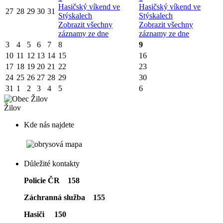
Hasičský víkend ve
Hasičský víkend ve
27
28
29
30
31
Stýskalech
Stýskalech
Zobrazit všechny
Zobrazit všechny
záznamy ze dne
záznamy ze dne
3
4
5
6
7
8
9
10
11
12
13
14
15
16
17
18
19
20
21
22
23
24
25
26
27
28
29
30
31
1
2
3
4
5
6
Žilov
Kde nás najdete
Důležité kontakty
Policie ČR 158
Záchranná služba 155
Hasiči 150