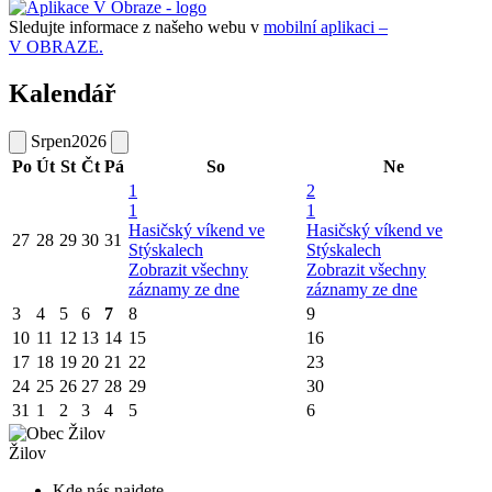
Sledujte informace z našeho webu v
mobilní aplikaci –
V OBRAZE.
Kalendář
Srpen
2026
Po
Út
St
Čt
Pá
So
Ne
1
2
1
1
Hasičský víkend ve
Hasičský víkend ve
27
28
29
30
31
Stýskalech
Stýskalech
Zobrazit všechny
Zobrazit všechny
záznamy ze dne
záznamy ze dne
3
4
5
6
7
8
9
10
11
12
13
14
15
16
17
18
19
20
21
22
23
24
25
26
27
28
29
30
31
1
2
3
4
5
6
Žilov
Kde nás najdete