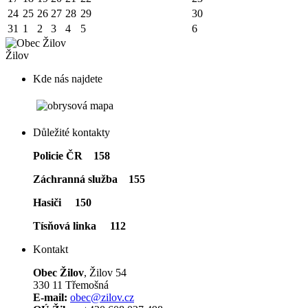
24
25
26
27
28
29
30
31
1
2
3
4
5
6
Žilov
Kde nás najdete
Důležité kontakty
Policie ČR 158
Záchranná služba 155
Hasiči 150
Tísňová linka 112
Kontakt
Obec Žilov
, Žilov 54
330 11 Třemošná
E-mail:
obec@zilov.cz