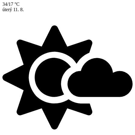
34/17 °C
úterý
11. 8.