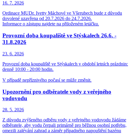
16. 7.
2026
Ordinace MUDr. Ivetty Máchové ve Všerubech bude z důvodu
dovolené uzavřena od 20.7.2026 do 24.7.2026.
Informace o zástupu najdete na přiloženém letáčku.
Provozní doba koupaliště ve Stýskalech 26.6. -
31.8.2026
23. 6.
2026
Provozní doba koupaliště ve Stýskalech v období letních prázdnin:
denně 10:00 - 20:00 hodin.
V případě nepříznivého počasí se může změnit.
Upozornění pro odběratele vody z veřejného
vodovodu
28. 5.
2026
Z důvodu zvýšeného odběru vody z veřejného vodovodu žádáme
odběratele, aby vodu čerpali primárně pro běžnou osobní potřebu,
omezili zalévání zahrad a záměr případného napouštění bazénu