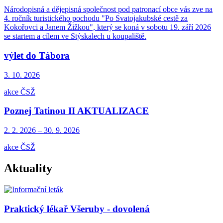
Národopisná a dějepisná společnost pod patronací obce vás zve na
4. ročník turistického pochodu "Po Svatojakubské cestě za
Kokořovci a Janem Žižkou", který se koná v sobotu 19. září 2026
se startem a cílem ve Stýskalech u koupaliště.
výlet do Tábora
3. 10.
2026
akce ČSŽ
Poznej Tatinou II AKTUALIZACE
2. 2.
2026
–
30. 9.
2026
akce ČSŽ
Aktuality
Praktický lékař Všeruby - dovolená