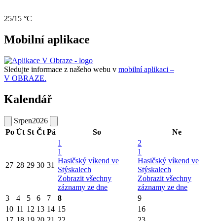
25/15 °C
Mobilní aplikace
Sledujte informace z našeho webu v
mobilní aplikaci –
V OBRAZE.
Kalendář
Srpen
2026
Po
Út
St
Čt
Pá
So
Ne
1
2
1
1
Hasičský víkend ve
Hasičský víkend ve
27
28
29
30
31
Stýskalech
Stýskalech
Zobrazit všechny
Zobrazit všechny
záznamy ze dne
záznamy ze dne
3
4
5
6
7
8
9
10
11
12
13
14
15
16
17
18
19
20
21
22
23