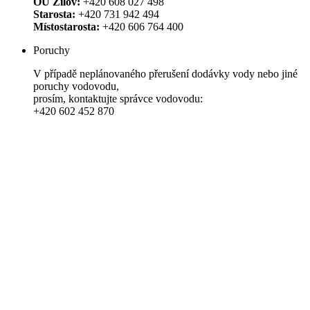
OÚ Žilov:
+420 608 027 498
Starosta:
+420 731 942 494
Místostarosta:
+420 606 764 400
Poruchy
V případě neplánovaného přerušení dodávky vody nebo jiné
poruchy vodovodu,
prosím, kontaktujte správce vodovodu:
+420 602 452 870