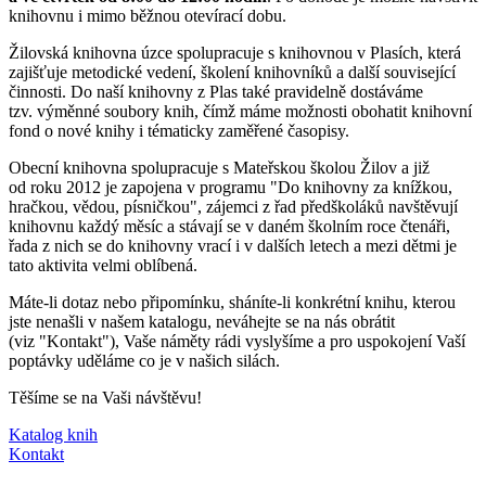
knihovnu i mimo běžnou otevírací dobu.
Žilovská knihovna úzce spolupracuje s knihovnou v Plasích, která
zajišťuje metodické vedení, školení knihovníků a další související
činnosti. Do naší knihovny z Plas také pravidelně dostáváme
tzv. výměnné soubory knih, čímž máme možnosti obohatit knihovní
fond o nové knihy i tématicky zaměřené časopisy.
Obecní knihovna spolupracuje s Mateřskou školou Žilov a již
od roku 2012 je zapojena v programu "Do knihovny za knížkou,
hračkou, vědou, písničkou", zájemci z řad předškoláků navštěvují
knihovnu každý měsíc a stávají se v daném školním roce čtenáři,
řada z nich se do knihovny vrací i v dalších letech a mezi dětmi je
tato aktivita velmi oblíbená.
Máte-li dotaz nebo připomínku, sháníte-li konkrétní knihu, kterou
jste nenašli v našem katalogu, neváhejte se na nás obrátit
(viz "Kontakt"), Vaše náměty rádi vyslyšíme a pro uspokojení Vaší
poptávky uděláme co je v našich silách.
Těšíme se na Vaši návštěvu!
Katalog knih
Kontakt