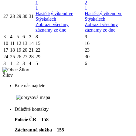
1
2
1
1
Hasičský víkend ve
Hasičský víkend ve
27
28
29
30
31
Stýskalech
Stýskalech
Zobrazit všechny
Zobrazit všechny
záznamy ze dne
záznamy ze dne
3
4
5
6
7
8
9
10
11
12
13
14
15
16
17
18
19
20
21
22
23
24
25
26
27
28
29
30
31
1
2
3
4
5
6
Žilov
Kde nás najdete
Důležité kontakty
Policie ČR 158
Záchranná služba 155