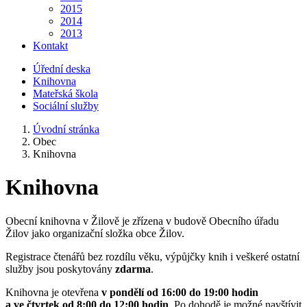
2015
2014
2013
Kontakt
Úřední deska
Knihovna
Mateřská škola
Sociální služby
Úvodní stránka
Obec
Knihovna
Knihovna
Obecní knihovna v Žilově je zřízena v budově Obecního úřadu
Žilov jako organizační složka obce Žilov.
Registrace čtenářů bez rozdílu věku, výpůjčky knih i veškeré ostatní
služby jsou poskytovány
zdarma
.
Knihovna je otevřena
v pondělí od 16:00 do 19:00 hodin
a ve čtvrtek od 8:00 do 12:00 hodin
. Po dohodě je možné navštívit