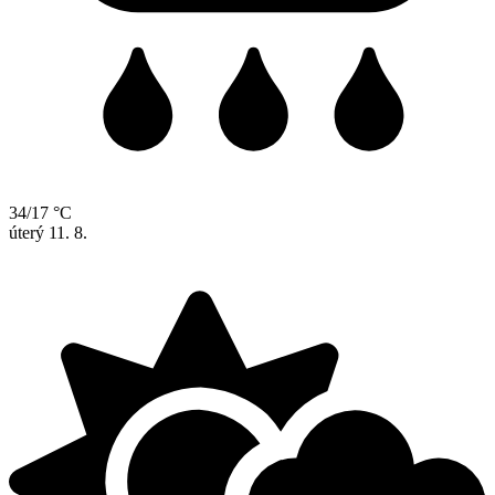
34/17 °C
úterý
11. 8.