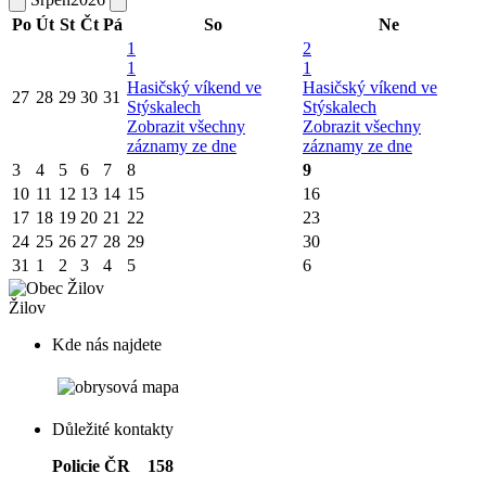
Po
Út
St
Čt
Pá
So
Ne
1
2
1
1
Hasičský víkend ve
Hasičský víkend ve
27
28
29
30
31
Stýskalech
Stýskalech
Zobrazit všechny
Zobrazit všechny
záznamy ze dne
záznamy ze dne
3
4
5
6
7
8
9
10
11
12
13
14
15
16
17
18
19
20
21
22
23
24
25
26
27
28
29
30
31
1
2
3
4
5
6
Žilov
Kde nás najdete
Důležité kontakty
Policie ČR 158