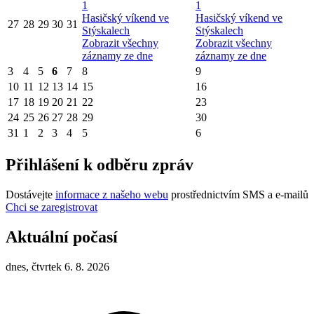
1
1
Hasičský víkend ve
Hasičský víkend ve
27
28
29
30
31
Stýskalech
Stýskalech
Zobrazit všechny
Zobrazit všechny
záznamy ze dne
záznamy ze dne
3
4
5
6
7
8
9
10
11
12
13
14
15
16
17
18
19
20
21
22
23
24
25
26
27
28
29
30
31
1
2
3
4
5
6
Přihlášení k odběru zpráv
Dostávejte
informace z našeho webu
prostřednictvím SMS a e-mailů
Chci se zaregistrovat
Aktuální počasí
dnes, čtvrtek 6. 8. 2026