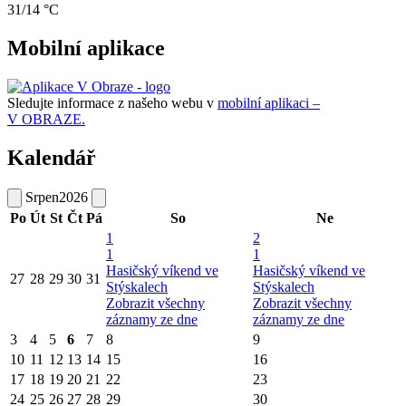
31/14 °C
Mobilní aplikace
Sledujte informace z našeho webu v
mobilní aplikaci –
V OBRAZE.
Kalendář
Srpen
2026
Po
Út
St
Čt
Pá
So
Ne
1
2
1
1
Hasičský víkend ve
Hasičský víkend ve
27
28
29
30
31
Stýskalech
Stýskalech
Zobrazit všechny
Zobrazit všechny
záznamy ze dne
záznamy ze dne
3
4
5
6
7
8
9
10
11
12
13
14
15
16
17
18
19
20
21
22
23
24
25
26
27
28
29
30