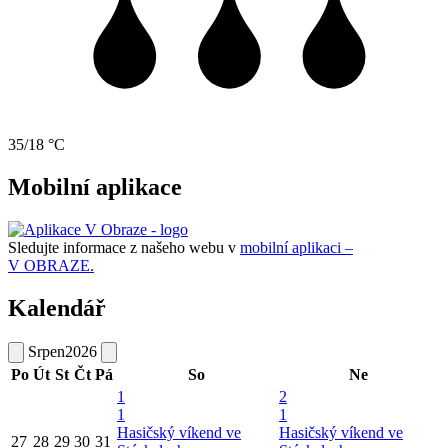
35/18 °C
Mobilní aplikace
Sledujte informace z našeho webu v
mobilní aplikaci –
V OBRAZE.
Kalendář
Srpen
2026
Po
Út
St
Čt
Pá
So
Ne
1
2
1
1
Hasičský víkend ve
Hasičský víkend ve
27
28
29
30
31