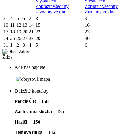
Stýskalech
Stýskalech
Zobrazit všechny
Zobrazit všechny
záznamy ze dne
záznamy ze dne
3
4
5
6
7
8
9
10
11
12
13
14
15
16
17
18
19
20
21
22
23
24
25
26
27
28
29
30
31
1
2
3
4
5
6
Žilov
Kde nás najdete
Důležité kontakty
Policie ČR 158
Záchranná služba 155
Hasiči 150
Tísňová linka 112