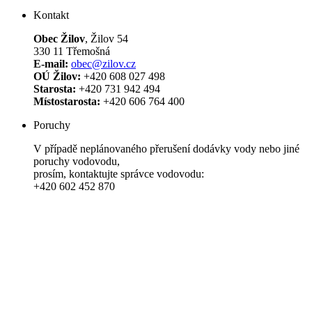
Kontakt
Obec Žilov
, Žilov 54
330 11 Třemošná
E-mail:
obec@zilov.cz
OÚ Žilov:
+420 608 027 498
Starosta:
+420 731 942 494
Místostarosta:
+420 606 764 400
Poruchy
V případě neplánovaného přerušení dodávky vody nebo jiné
poruchy vodovodu,
prosím, kontaktujte správce vodovodu:
+420 602 452 870