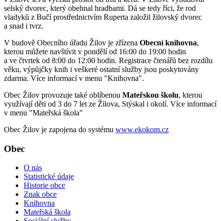
selský dvorec, který obehnal hradbami. Dá se tedy říci, že rod
vladyků z Bučí prostřednictvím Ruperta založil žilovský dvorec
a snad i tvrz.
V budově Obecního úřadu Žilov je zřízena
Obecní knihovna
,
kterou můžete navštívit v pondělí od 16:00 do 19:00 hodin
a ve čtvrtek od 8:00 do 12:00 hodin. Registrace čtenářů bez rozdílu
věku, výpůjčky knih i veškeré ostatní služby jsou poskytovány
zdarma. Více informací v menu "Knihovna".
Obec Žilov provozuje také oblíbenou
Mateřskou školu
, kterou
využívají děti od 3 do 7 let ze Žilova, Stýskal i okolí. Více informací
v menu "Mateřská škola"
Obec Žilov je zapojena do systému
www.ekokom.cz
Obec
O nás
Statistické údaje
Historie obce
Znak obce
Knihovna
Mateřská škola
Sociální služby