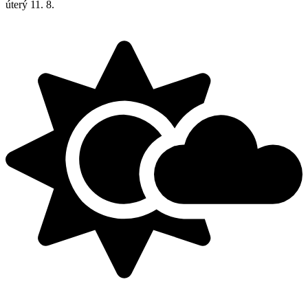
úterý
11. 8.