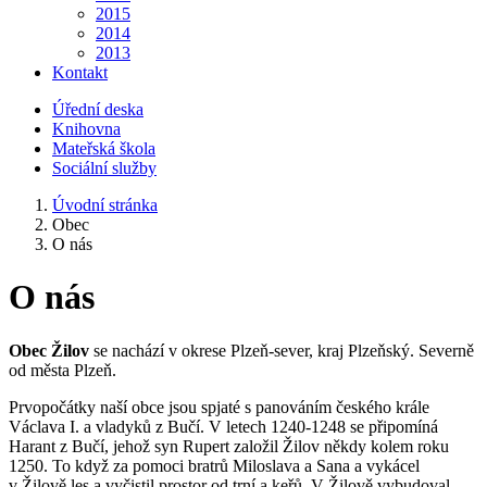
2015
2014
2013
Kontakt
Úřední deska
Knihovna
Mateřská škola
Sociální služby
Úvodní stránka
Obec
O nás
O nás
Obec Žilov
se nachází v okrese Plzeň-sever, kraj Plzeňský. Severně
od města Plzeň.
Prvopočátky naší obce jsou spjaté s panováním českého krále
Václava I. a vladyků z Bučí. V letech 1240-1248 se připomíná
Harant z Bučí, jehož syn Rupert založil Žilov někdy kolem roku
1250. To když za pomoci bratrů Miloslava a Sana a vykácel
v Žilově les a vyčistil prostor od trní a keřů. V Žilově vybudoval