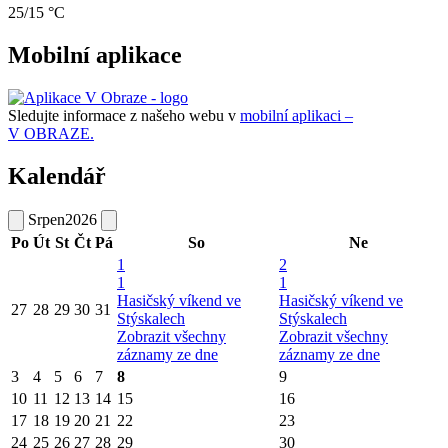
25/15 °C
Mobilní aplikace
Sledujte informace z našeho webu v
mobilní aplikaci –
V OBRAZE.
Kalendář
Srpen
2026
Po
Út
St
Čt
Pá
So
Ne
1
2
1
1
Hasičský víkend ve
Hasičský víkend ve
27
28
29
30
31
Stýskalech
Stýskalech
Zobrazit všechny
Zobrazit všechny
záznamy ze dne
záznamy ze dne
3
4
5
6
7
8
9
10
11
12
13
14
15
16
17
18
19
20
21
22
23
24
25
26
27
28
29
30