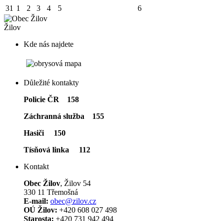
31
1
2
3
4
5
6
Žilov
Kde nás najdete
Důležité kontakty
Policie ČR 158
Záchranná služba 155
Hasiči 150
Tísňová linka 112
Kontakt
Obec Žilov
, Žilov 54
330 11 Třemošná
E-mail:
obec@zilov.cz
OÚ Žilov:
+420 608 027 498
Starosta:
+420 731 942 494