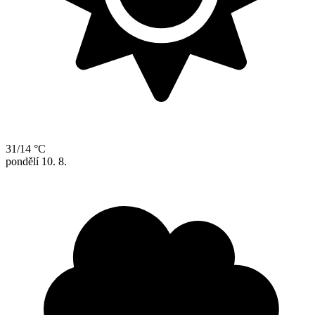
31/14 °C
pondělí
10. 8.