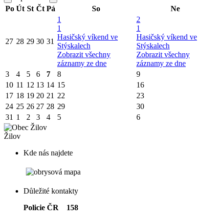
Po
Út
St
Čt
Pá
So
Ne
1
2
1
1
Hasičský víkend ve
Hasičský víkend ve
27
28
29
30
31
Stýskalech
Stýskalech
Zobrazit všechny
Zobrazit všechny
záznamy ze dne
záznamy ze dne
3
4
5
6
7
8
9
10
11
12
13
14
15
16
17
18
19
20
21
22
23
24
25
26
27
28
29
30
31
1
2
3
4
5
6
Žilov
Kde nás najdete
Důležité kontakty
Policie ČR 158