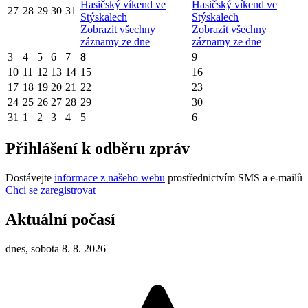
Hasičský víkend ve
Hasičský víkend ve
27
28
29
30
31
Stýskalech
Stýskalech
Zobrazit všechny
Zobrazit všechny
záznamy ze dne
záznamy ze dne
3
4
5
6
7
8
9
10
11
12
13
14
15
16
17
18
19
20
21
22
23
24
25
26
27
28
29
30
31
1
2
3
4
5
6
Přihlášení k odběru zpráv
Dostávejte
informace z našeho webu
prostřednictvím SMS a e-mailů
Chci se zaregistrovat
Aktuální počasí
dnes, sobota 8. 8. 2026