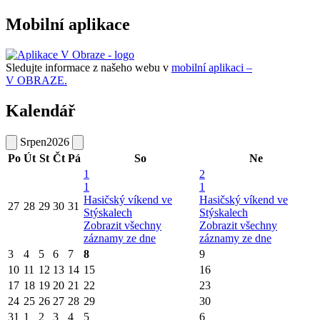
Mobilní aplikace
Sledujte informace z našeho webu v
mobilní aplikaci –
V OBRAZE.
Kalendář
Srpen
2026
Po
Út
St
Čt
Pá
So
Ne
1
2
1
1
Hasičský víkend ve
Hasičský víkend ve
27
28
29
30
31
Stýskalech
Stýskalech
Zobrazit všechny
Zobrazit všechny
záznamy ze dne
záznamy ze dne
3
4
5
6
7
8
9
10
11
12
13
14
15
16
17
18
19
20
21
22
23
24
25
26
27
28
29
30
31
1
2
3
4
5
6